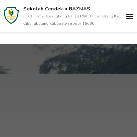
Sekolah Cendekia BAZNAS
Jl. K.H. Umar Cirangkong RT. 18 RW. 07 Cemplang Kec.
Cibungbulang Kabupaten Bogor 16630