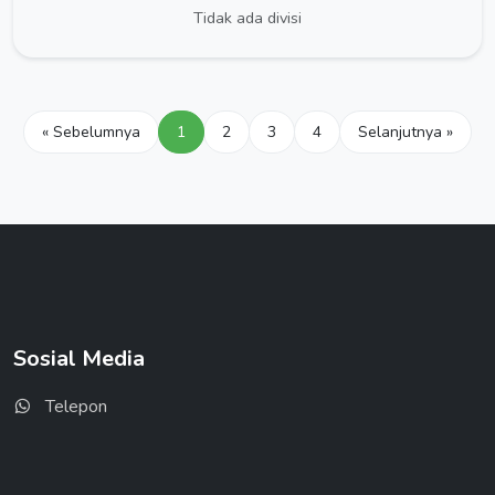
Tidak ada divisi
« Sebelumnya
1
2
3
4
Selanjutnya »
Sosial Media
Telepon