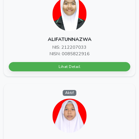
ALIFATUNNAZWA
NIS: 212207033
NISN: 0085822916
Lihat Detail
Aktif