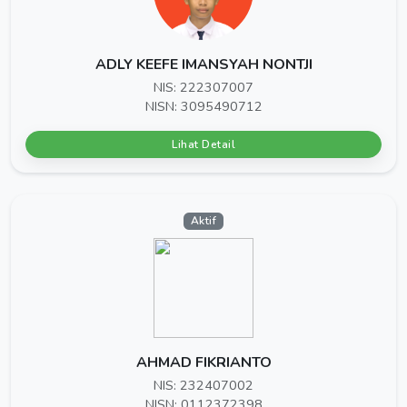
ADLY KEEFE IMANSYAH NONTJI
NIS: 222307007
NISN: 3095490712
Lihat Detail
Aktif
AHMAD FIKRIANTO
NIS: 232407002
NISN: 0112372398