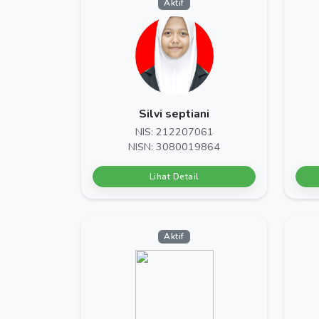
Aktif
Silvi septiani
NIS: 212207061
NISN: 3080019864
Lihat Detail
Aktif