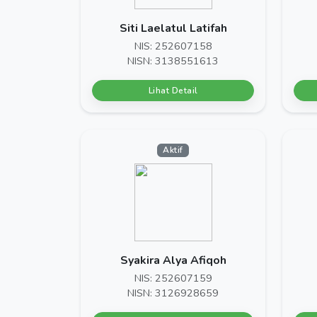
Siti Laelatul Latifah
NIS: 252607158
NISN: 3138551613
Lihat Detail
Aktif
Syakira Alya Afiqoh
NIS: 252607159
NISN: 3126928659