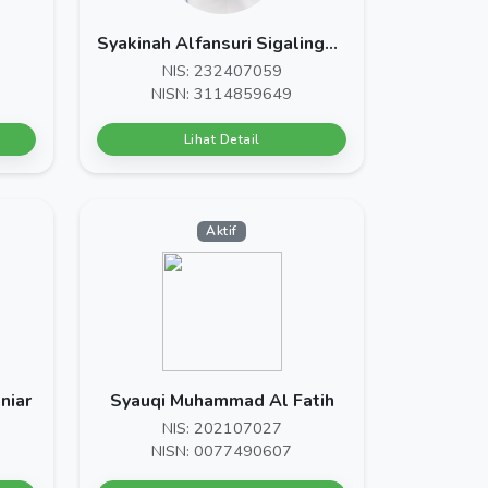
Syakinah Alfansuri Sigalingging
NIS: 232407059
NISN: 3114859649
Lihat Detail
Aktif
niar
Syauqi Muhammad Al Fatih
NIS: 202107027
NISN: 0077490607