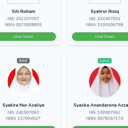
Siti Rohani
Syahrur Riziq
NIS: 202107057
NIS: 232407031
NISN: 0073838805
NISN: 3105506758
Lihat Detail
Lihat Detail
Aktif
Lulus
Syakira Nur Azaliya
Syaska Anandarona Azza
NIS: 242507063
NIS: 192007062
NISN: 117094527
NISN: 0078167174