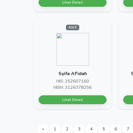
Lihat Detail
Aktif
Syifa Af'idah
NIS: 252607160
NISN: 3126378256
Lihat Detail
«
1
2
3
4
5
6
7