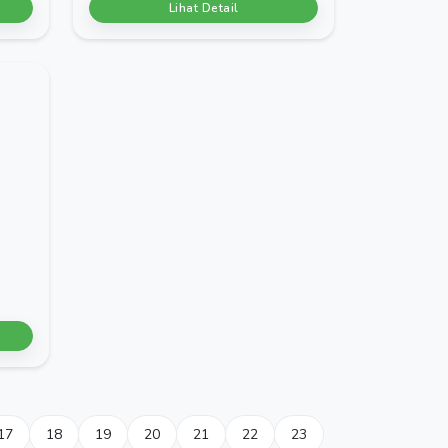
Lihat Detail
17
18
19
20
21
22
23