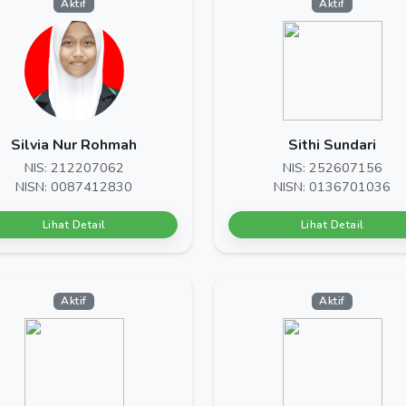
Aktif
Aktif
Silvia Nur Rohmah
Sithi Sundari
NIS: 212207062
NIS: 252607156
NISN: 0087412830
NISN: 0136701036
Lihat Detail
Lihat Detail
Aktif
Aktif