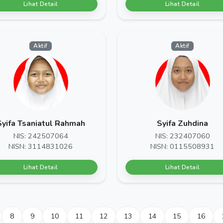
Lihat Detail
Lihat Detail
Aktif
Aktif
Syifa Tsaniatul Rahmah
Syifa Zuhdina
NIS: 242507064
NIS: 232407060
NISN: 3114831026
NISN: 0115508931
Lihat Detail
Lihat Detail
8
9
10
11
12
13
14
15
16