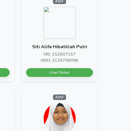
Aktif
Siti Alifa Hibatillah Putri
NIS: 252607157
NISN: 3139799096
Lihat Detail
Aktif