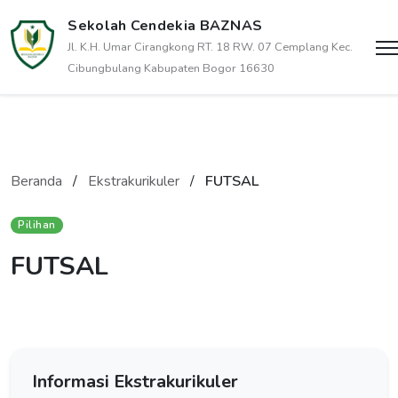
Sekolah Cendekia BAZNAS
Jl. K.H. Umar Cirangkong RT. 18 RW. 07 Cemplang Kec.
Cibungbulang Kabupaten Bogor 16630
Beranda
/
Ekstrakurikuler
/
FUTSAL
Pilihan
FUTSAL
Informasi Ekstrakurikuler