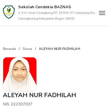
Sekolah Cendekia BAZNAS
Jl. K.H. Umar Cirangkong RT. 18 RW. 07 Cemplang Kec.
Cibungbulang Kabupaten Bogor 16630
Beranda
/
Siswa
/
ALEYAH NUR FADHILAH
ALEYAH NUR FADHILAH
NIS: 222307037